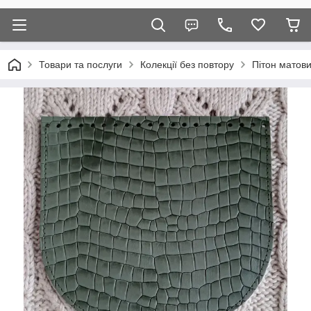
Товари та послуги
Колекції без повтору
Пітон матов