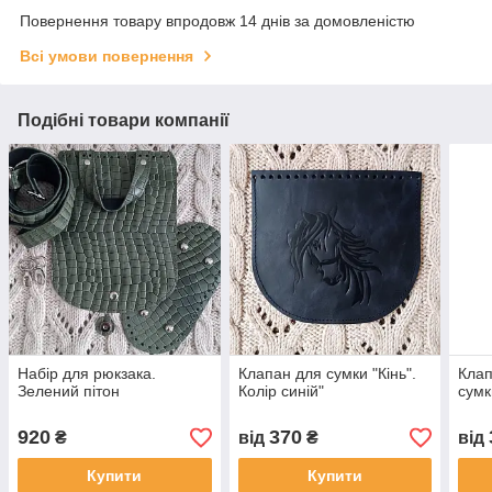
Повернення товару впродовж 14 днів за домовленістю
Всі умови повернення
Подібні товари компанії
Набір для рюкзака.
Клапан для сумки "Кiнь".
Клап
Зелений пітон
Колір синій"
сумк
920
370
₴
від
₴
від
Купити
Купити