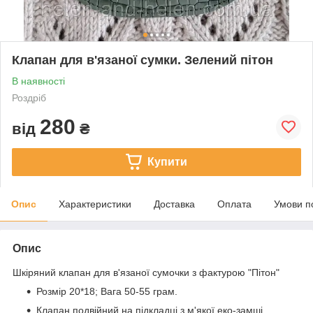
Клапан для в'язаної сумки. Зелений пітон
В наявності
Роздріб
280
від
₴
Купити
Опис
Характеристики
Доставка
Оплата
Умови п
Опис
Шкіряний клапан для в'язаної сумочки з фактурою "Пітон"
Розмір 20*18; Вага 50-55 грам.
Клапан подвійний на підкладці з м'якої еко-замші,