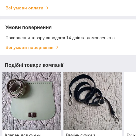
Всі умови оплати
Умови повернення
Повернення товару впродовж 14 днів за домовленістю
Всі умови повернення
Подібні товари компанії
Клапан для сумки
Ремінь сумки з
Ручк