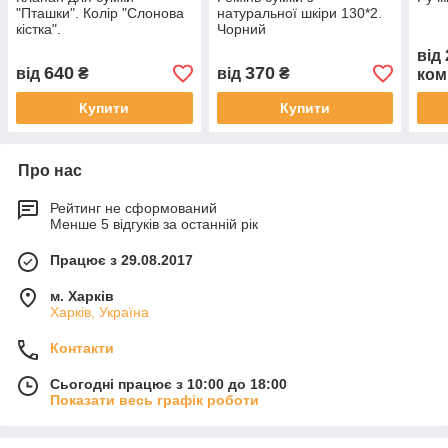
"Пташки". Колір "Слонова
натуральної шкіри 130*2.
кістка".
Чорний
від
640
370
від
₴
від
₴
ком
Купити
Купити
Про нас
Рейтинг не сформований
Менше 5 відгуків за останній рік
Працює з 29.08.2017
м. Харків
Харків, Україна
Контакти
Сьогодні працює з 10:00 до 18:00
Показати весь графік роботи