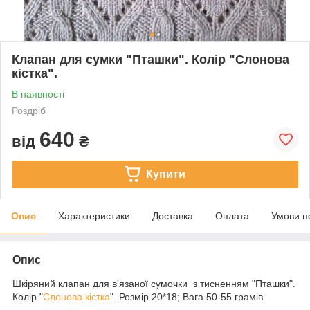
Клапан для сумки "Пташки". Колір "Слонова
кістка".
В наявності
Роздріб
640
від
₴
Купити
Опис
Характеристики
Доставка
Оплата
Умови п
Опис
Шкіряний клапан для в'язаної сумочки з тисненням "Пташки".
Колір "
Слонова кістка
". Розмір 20*18; Вага 50-55 грамів.