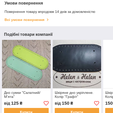
Умови повернення
Повернення товару впродовж 14 днів за домовленістю
Всі умови повернення
Подібні товари компанії
Дно сумки "Салатний/
Шкіряне дно укріплене.
Шкір
М'ята"
Колір "Графіт"
Колі
125
150
150
від
₴
від
₴
Купити
Купити