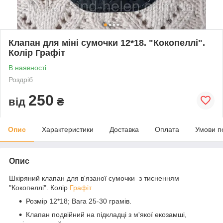
Клапан для міні сумочки 12*18. "Кокопеллі".
Колір Графіт
В наявності
Роздріб
250
від
₴
Опис
Характеристики
Доставка
Оплата
Умови п
Опис
Шкіряний клапан для в'язаної сумочки з тисненням
"Кокопеллі". Колір
Графіт
Розмір 12*18; Вага 25-30 грамів.
Клапан подвійний на підкладці з м'якої екозамші,