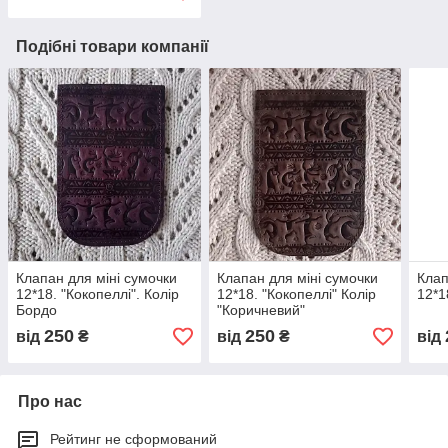
Подібні товари компанії
Клапан для міні сумочки
Клапан для міні сумочки
Клап
12*18. "Кокопеллі". Колір
12*18. "Кокопеллі" Колір
12*1
Бордо
"Коричневий"
250
250
від
₴
від
₴
від
Про нас
Рейтинг не сформований