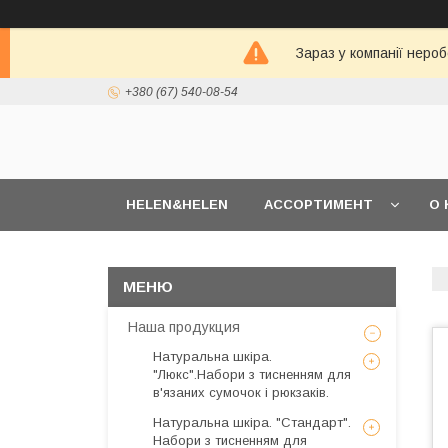
Зараз у компанії неро
+380 (67) 540-08-54
HELEN&HELEN
АССОРТИМЕНТ
О 
Наша продукция
Натуральна шкіра.
"Люкс".Набори з тисненням для
в'язаних сумочок і рюкзаків.
Натуральна шкіра. "Стандарт".
Набори з тисненням для