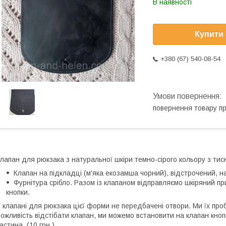
В наявності
Купити
+380 (67) 540-08-54
повернення товару п
лапан для рюкзака з натуральної шкіри темно-сірого кольору з тис
Клапан на підкладці (м'яка екозамша чорний), відстрочений, на 
Фурнітура срібло. Разом із клапаном відправляємо шкіряний п
кнопки.
 клапані для рюкзака цієї форми не передбачені отвори. Ми їх пр
ожливість відстібати клапан, ми можемо встановити на клапан кноп
астина. (10 грн.)