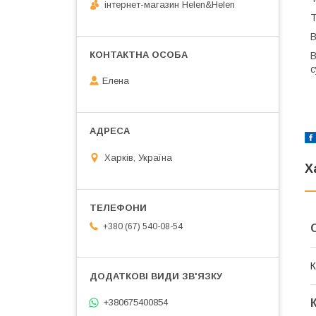
інтернет-магазин Helen&Helen
Т
В
В
с
Елена
Харків, Україна
Х
+380 (67) 540-08-54
К
+380675400854