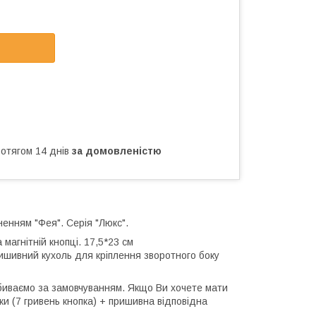
ротягом 14 днів
за домовленістю
ненням "Фея". Серія "Люкс".
магнітній кнопці. 17,5*23 см
ришивний кухоль для кріплення зворотного боку
обиваємо за замовчуванням. Якщо Ви хочете мати
ки (7 гривень кнопка) + пришивна відповідна