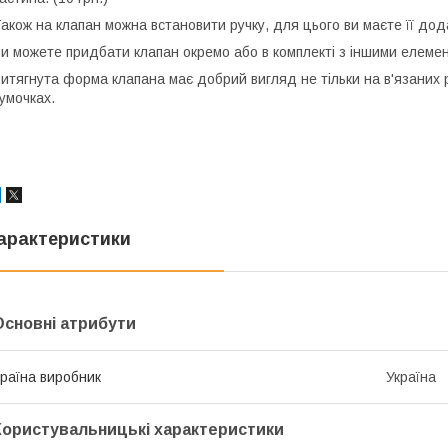
акож на клапан можна встановити ручку, для цього ви маєте її до
и можете придбати клапан окремо або в комплекті з іншими елеме
итягнута форма клапана має добрий вигляд не тільки на в'язаних р
умочках.
арактеристики
Основні атрибути
раїна виробник
Україна
Користувальницькі характеристики