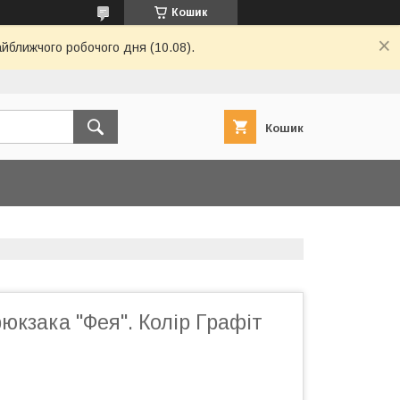
Кошик
айближчого робочого дня (10.08).
Кошик
юкзака "Фея". Колір Графіт