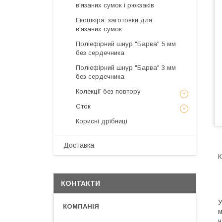
в'язаних сумок і рюкзаків
Екошкіра: заготовки для
в'язаних сумок
Поліефірний шнур "Барва" 5 мм
без сердечника
Поліефірний шнур "Барва" 3 мм
без сердечника
Колекції без повтору
Сток
Корисні дрібниці
Доставка
К
КОНТАКТИ
У
м
ч