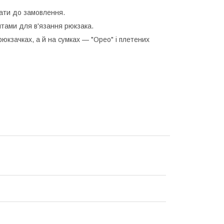
дати до замовлення.
нтами для в'язання рюкзака.
юкзачках, а й на сумках — "Орео" і плетених