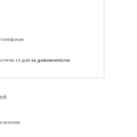
а телефоном
ротягом 14 днів
за домовленістю
иній
.
им кухолем.