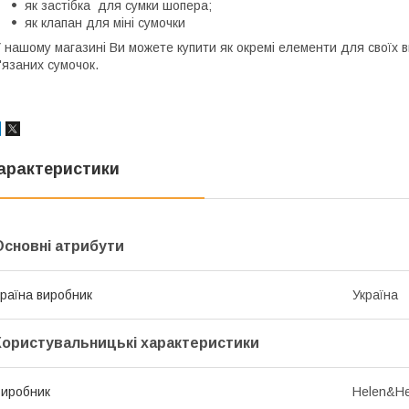
як застібка для сумки шопера;
як клапан для міні сумочки
 нашому магазині Ви можете купити як окремі елементи для своїх ви
'язаних сумочок.
арактеристики
Основні атрибути
раїна виробник
Україна
Користувальницькі характеристики
иробник
Helen&He