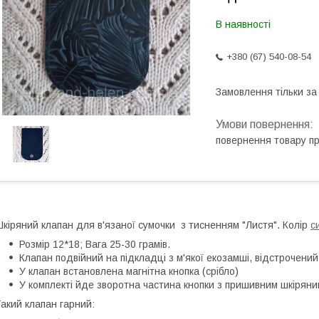
В наявності
+380 (67) 540-08-54
Замовлення тільки з
повернення товару п
кіряний клапан для в'язаної сумочки з тисненням "Листя". Колір
с
Розмір 12*18; Вага 25-30 грамів.
Клапан подвійний на підкладці з м'якої екозамші, відстрочений
У клапан встановлена магнітна кнопка (срібло)
У комплекті йде зворотна частина кнопки з пришивним шкірян
акий клапан гарний: