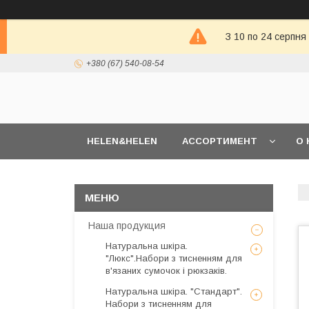
З 10 по 24 серпня
+380 (67) 540-08-54
HELEN&HELEN
АССОРТИМЕНТ
О 
Наша продукция
Натуральна шкіра.
"Люкс".Набори з тисненням для
в'язаних сумочок і рюкзаків.
Натуральна шкіра. "Стандарт".
Набори з тисненням для