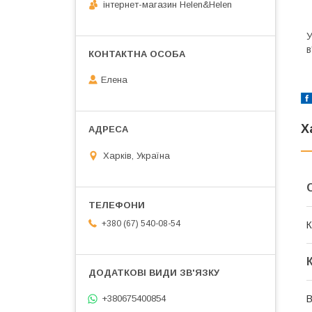
інтернет-магазин Helen&Helen
У
в
Елена
Х
Харків, Україна
+380 (67) 540-08-54
К
+380675400854
В