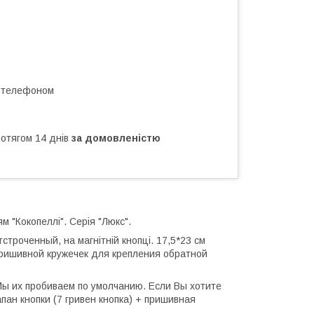
а телефоном
ротягом 14 днів
за домовленістю
м "Кокопеллi". Серія "Люкс".
тстроченный, на магнітній кнопці. 17,5*23 см
пришивной кружечек для крепления обратной
ы их пробиваем по умолчанию. Если Вы хотите
пан кнопки (7 гривен кнопка) + пришивная