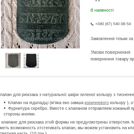
В наявності
+380 (67) 540-08-54
Замовлення тільки з
повернення товару п
лапан для рюкзака з натуральної шкіри зеленог кольору з тиснення
Клапан на підкладці (м'яка еко-замша
коричневого
кольору ), о
Фурнитура серебро. Вместе с клапаном отправляем кожаный 
стороны кнопки.
 клапане для рюкзака этой формы не предусмотрены отверстия. М
меть возможность отстегивать клапан, мы можем установить на кла
тветная часть. (10 грн.)