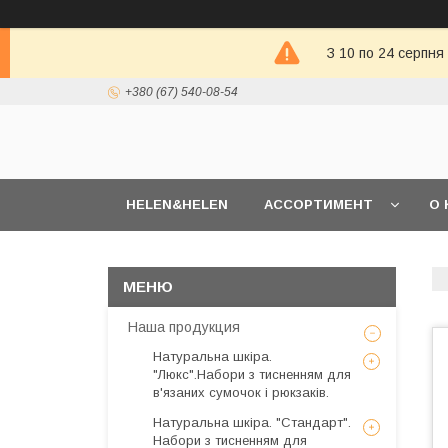
З 10 по 24 серпня
+380 (67) 540-08-54
HELEN&HELEN
АССОРТИМЕНТ
О 
Наша продукция
Натуральна шкіра.
"Люкс".Набори з тисненням для
в'язаних сумочок і рюкзаків.
Натуральна шкіра. "Стандарт".
Набори з тисненням для