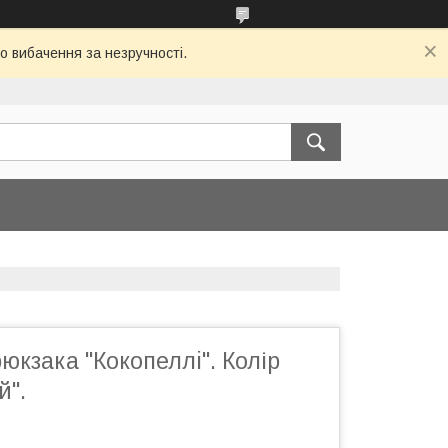
о вибачення за незручності.
юкзака "Кокопеллi". Колір
й".