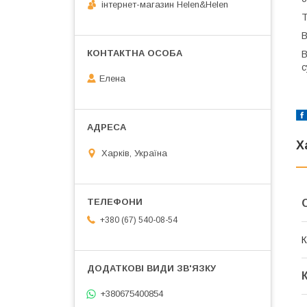
інтернет-магазин Helen&Helen
Т
В
В
с
Елена
Х
Харків, Україна
+380 (67) 540-08-54
К
+380675400854