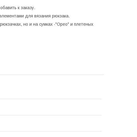
обавить к заказу.
 элементами для вязания рюкзака.
юкзачках, но и на сумках -"Орео" и плетеных