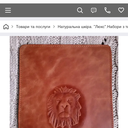
Товари та послуги
Натуральна шкіра. "Люкс".Набори з т