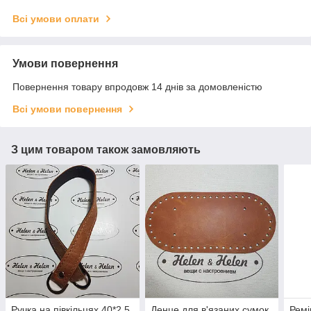
Всі умови оплати
Умови повернення
Повернення товару впродовж 14 днів за домовленістю
Всі умови повернення
З цим товаром також замовляють
Ручка на півкільцях 40*2,5.
Денце для в'язаних сумок.
Ремі