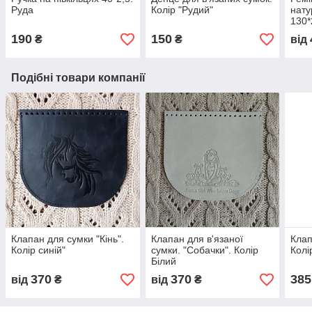
Руда
Колір "Рудий"
нату
130*
190
150
₴
₴
від
Подібні товари компанії
Клапан для сумки "Кiнь".
Клапан для в'язаної
Клап
Колір синій"
сумки. "Собачки". Колір
Колі
Білий
370
370
385
від
₴
від
₴