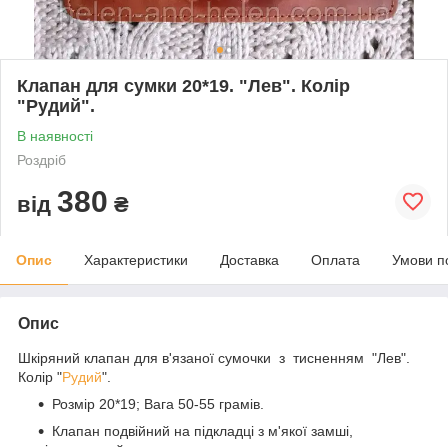
Клапан для сумки 20*19. "Лев". Колір
"Рудий".
В наявності
Роздріб
380
від
₴
Опис
Характеристики
Доставка
Оплата
Умови п
Опис
Шкіряний клапан для в'язаної сумочки з тисненням "Лев".
Колір "
Рудий
".
Розмір 20*19; Вага 50-55 грамів.
Клапан подвійний на підкладці з м'якої замші,