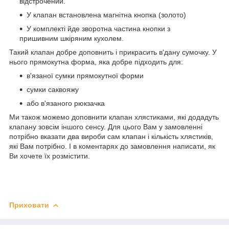
відстрочений.
У клапан встановлена магнітна кнопка (золото)
У комплекті йде зворотна частина кнопки з
пришивним шкіряним кухолем.
Такий клапан добре доповнить і прикрасить в'дану сумочку. У
нього прямокутна форма, яка добре підходить для:
в'язаної сумки прямокутної форми
сумки саквояжу
або в'язаного рюкзачка
Ми також можемо доповнити клапан хлястиками, які додадуть
клапану зовсім іншого сенсу. Для цього Вам у замовленні
потрібно вказати два вироби сам клапан і кількість хлястиків,
які Вам потрібно. І в коментарях до замовлення написати, як
Ви хочете їх розмістити.
Приховати