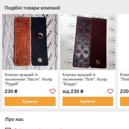
Подібні товари компанії
Клапан вузький із
Клапан вузький із
Клап
тисненням "Листя". Колір
тисненням "Лілії". Колір
"Лілі
"Рудий"
"Бордо"
230
230
230
₴
від
₴
Купити
Купити
Про нас