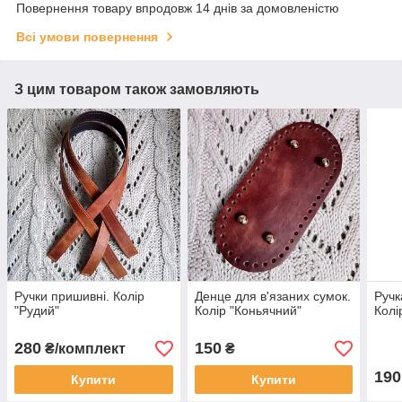
Повернення товару впродовж 14 днів за домовленістю
Всі умови повернення
З цим товаром також замовляють
Ручки пришивні. Колір
Денце для в'язаних сумок.
Ручк
"Рудий"
Колір "Коньячний"
Колі
280
150
₴/комплект
₴
190
Купити
Купити