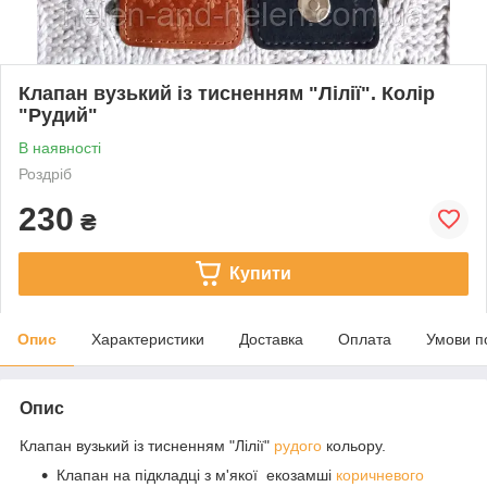
Клапан вузький із тисненням "Лілії". Колір
"Рудий"
В наявності
Роздріб
230
₴
Купити
Опис
Характеристики
Доставка
Оплата
Умови п
Опис
Клапан вузький із тисненням "Лілії"
рудого
кольору.
Клапан на підкладці з м'якої екозамші
коричневого