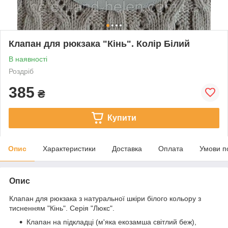
Клапан для рюкзака "Кiнь". Колір Білий
В наявності
Роздріб
385
₴
Купити
Опис
Характеристики
Доставка
Оплата
Умови п
Опис
Клапан для рюкзака з натуральної шкіри білого кольору з
тисненням "Кiнь". Серія "Люкс".
Клапан на підкладці (м'яка екозамша світлий беж),