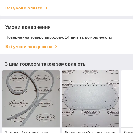
Всі умови оплати
Умови повернення
Повернення товару впродовж 14 днів за домовленістю
Всі умови повернення
З цим товаром також замовляють
Затяжка (затяжка) для
Денце для в'язаних сумок.
Лямк