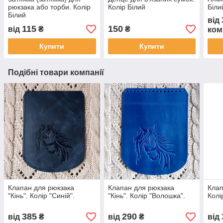
рюкзака або торби. Колір
Колір Білий
Біли
Білий
від
115
150
від
₴
₴
ком
Купити
Купити
Подібні товари компанії
Клапан для рюкзака
Клапан для рюкзака
Клап
"Кiнь". Колір "Синій".
"Кiнь". Колір "Волошка".
Колі
385
290
від
₴
від
₴
від