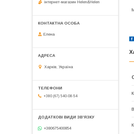
інтернет-магазин Helen&Helen
М
Елена
Х
Харків, Україна
К
+380 (67) 540-08-54
В
К
+380675400854