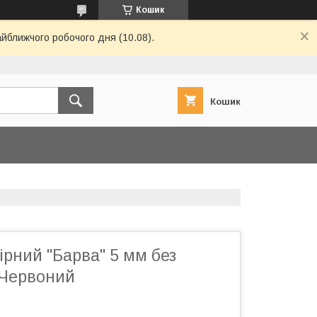
Кошик
айближчого робочого дня (10.08).
Кошик
рний "Барва" 5 мм без
 Червоний