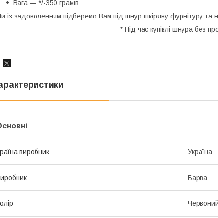
Вага — */-350 грамів
и із задоволенням підберемо Вам під шнур шкіряну фурнітуру та 
* Під час купівлі шнура без 
арактеристики
Основні
раїна виробник
Україна
иробник
Барва
олір
Червони