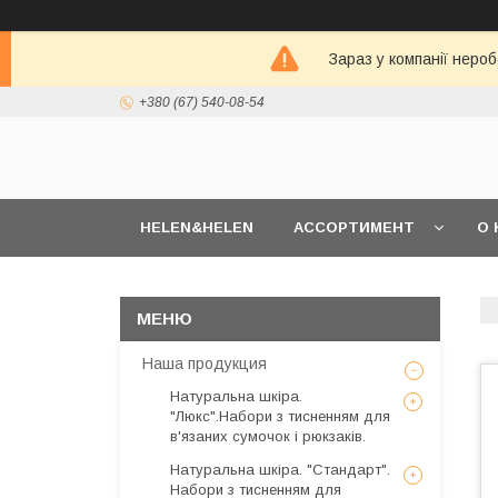
Зараз у компанії неро
+380 (67) 540-08-54
HELEN&HELEN
АССОРТИМЕНТ
О 
Наша продукция
Натуральна шкіра.
"Люкс".Набори з тисненням для
в'язаних сумочок і рюкзаків.
Натуральна шкіра. "Стандарт".
Набори з тисненням для