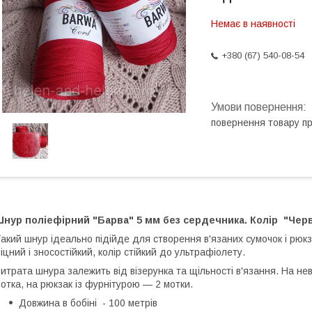
Немає в наявності
+380 (67) 540-08-54
повернення товару п
Шнур поліефірний "Барва" 5 мм без сердечника. Колір "Чер
акий шнур ідеально підійде для створення в'язаних сумочок і рюкз
іцний і зносостійкий, колір стійкий до ультрафіолету.
итрата шнура залежить від візерунка та щільності в'язання. На не
отка, на рюкзак із фурнітурою — 2 мотки.
Довжина в бобіні - 100 метрів