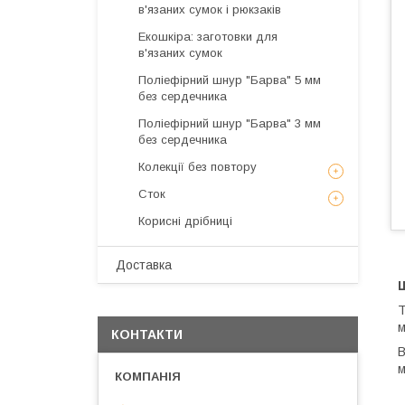
в'язаних сумок і рюкзаків
Екошкіра: заготовки для
в'язаних сумок
Поліефірний шнур "Барва" 5 мм
без сердечника
Поліефірний шнур "Барва" 3 мм
без сердечника
Колекції без повтору
Сток
Корисні дрібниці
Доставка
Т
м
КОНТАКТИ
В
м