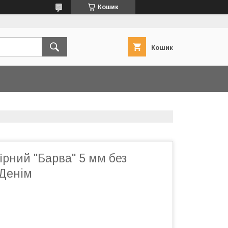
Кошик
Кошик
рний "Барва" 5 мм без
 Денiм