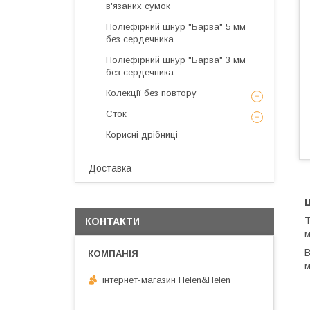
в'язаних сумок
Поліефірний шнур "Барва" 5 мм
без сердечника
Поліефірний шнур "Барва" 3 мм
без сердечника
Колекції без повтору
Сток
Корисні дрібниці
Доставка
Ш
Т
КОНТАКТИ
м
В
м
інтернет-магазин Helen&Helen