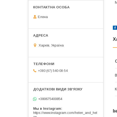
М
Елена
Х
Харків, Україна
+380 (67) 540-08-54
В
К
+380675400854
Мы в Instagram
І
https://www.instagram.com/helen_and_hel
en_