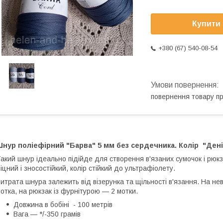
Купити
+380 (67) 540-08-54
повернення товару п
нур поліефірний "Барва" 5 мм без сердечника. Колір "Денi
акий шнур ідеально підійде для створення в'язаних сумочок і рюкз
іцний і зносостійкий, колір стійкий до ультрафіолету.
итрата шнура залежить від візерунка та щільності в'язання. На не
отка, на рюкзак із фурнітурою — 2 мотки.
Довжина в бобіні - 100 метрів
Вага — */-350 грамів