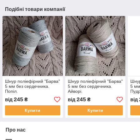
Подібні товари компанії
Шнур поліефірний "Барва"
Шнур поліефірний "Барва"
Шнур
5 мм без сердечника.
5 мм без сердечника.
5 мм
Попіл.
Айворі.
Пуд
245
245
від
₴
від
₴
від
Купити
Купити
Про нас