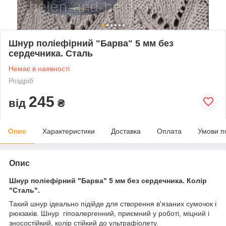
Шнур поліефірний "Барва" 5 мм без
сердечника. Сталь
Немає в наявності
Роздріб
245
від
₴
Опис
Характеристики
Доставка
Оплата
Умови п
Опис
Шнур поліефірний "Барва" 5 мм без сердечника. Колір
"Сталь".
Такий шнур ідеально підійде для створення в'язаних сумочок і
рюкзаків. Шнур гіпоалергенний, приємний у роботі, міцний і
зносостійкий, колір стійкий до ультрафіолету.