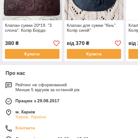
Клапан сумки 20*19. "3
Клапан для сумки "Кiнь".
Клап
слона". Колір Бордо.
Колір синій"
Колі
380
370
₴
від
₴
від
Купити
Купити
Про нас
Рейтинг не сформований
Менше 5 відгуків за останній рік
Працює з 29.08.2017
м. Харків
Харків, Україна
Контакти