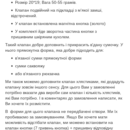
Розмір 20*19; Вага 50-55 грамів.
Клапан подвійний на підкладці з м'якої замші,
відстрочений.
У клапан встановлена магнітна кнопка (золото)
У комплекті йде зворотна частина кнопки з
пришивним шкіряним кухолем.
Такий клапан добре доповнить і прикрасить в'дану сумочку. У
нього прямокутна форма, яка добре підходить для:
в'язаної сумки прямокутної форми
сумки саквояжу
або в'язаного рюкзачка
Ми також можемо доповнити клапан хлястиками, які додадуть
клапану зовсім іншого сенсу. Для цього Вам у замовленні
потрібно вказати два вироби сам клапан і кількість хлястиків,
які Вам потрібно. І в коментарях до замовлення написати, як
Ви хочете їх розмістити.
В форми для цього клапана не передбачені отвори. Ми їх
пробиваємо за замовчуванням. Якщо Ви хочете мати
можливість відстібати клапан, ми можемо встановити на
клапан кнопки (7 гривень кнопка) + пришивну відповідну