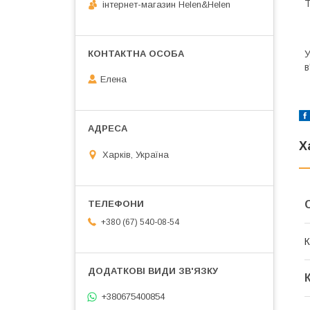
Т
інтернет-магазин Helen&Helen
У
в
Елена
Х
Харків, Україна
+380 (67) 540-08-54
К
+380675400854