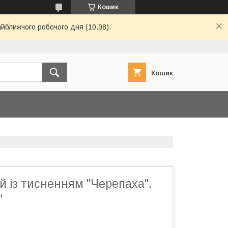
Кошик
айближчого робочого дня (10.08).
Кошик
 із тисненням "Черепаха".
"