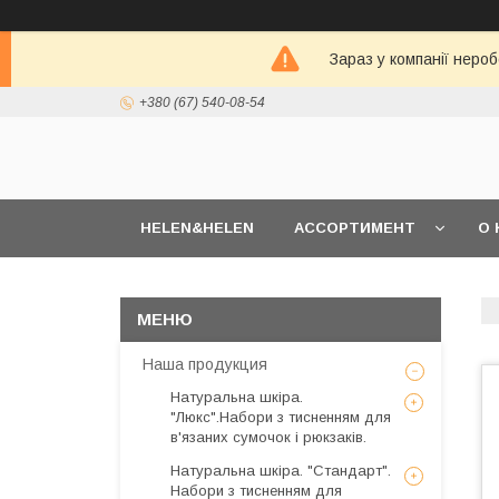
Зараз у компанії неро
+380 (67) 540-08-54
HELEN&HELEN
АССОРТИМЕНТ
О 
Наша продукция
Натуральна шкіра.
"Люкс".Набори з тисненням для
в'язаних сумочок і рюкзаків.
Натуральна шкіра. "Стандарт".
Набори з тисненням для