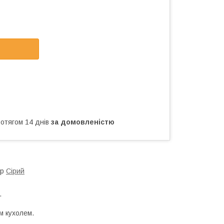
ротягом 14 днів
за домовленістю
ір
Сірий
.
им кухолем.