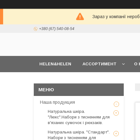
Зараз у компанії неро
+380 (67) 540-08-54
HELEN&HELEN
АССОРТИМЕНТ
О 
Наша продукция
Натуральна шкіра.
"Люкс".Набори з тисненням для
в'язаних сумочок і рюкзаків.
Натуральна шкіра. "Стандарт".
Набори з тисненням для