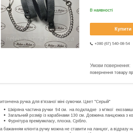
В наявності
Купити
+380 (67) 540-08-54
повернення товару п
итончена ручка для в'язаної міні сумочки. Цвет "Серый"
Шкіряна частина ручки 94 см. на подкладке з м'якої екозамш
Загальний розмір із карабінами 130 см. Довжина ланцюжка з ко
Фурнітура преміумкласу, плоска. Срібло.
а бажанням клієнта ручку можна не ставити на ланцюг, а відразу 