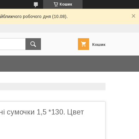
Кошик
айближчого робочого дня (10.08).
Кошик
ні сумочки 1,5 *130. Цвет