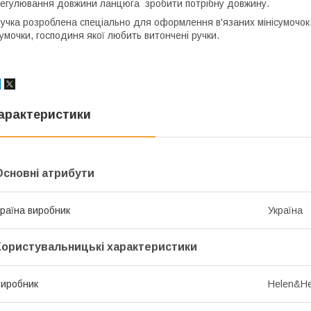
егулювання довжини ланцюга зробити потрібну довжину.
учка розроблена спеціально для оформлення в'язаних мінісумочок.
умочки, господиня якої любить витончені ручки.
арактеристики
Основні атрибути
раїна виробник
Україна
Користувальницькі характеристики
иробник
Helen&He