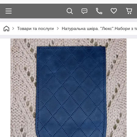
Товари та послуги
Натуральна шкіра. "Люкс".Набори з т