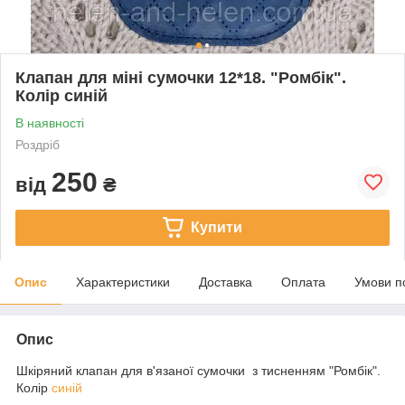
Клапан для міні сумочки 12*18. "Ромбік".
Колір синій
В наявності
Роздріб
250
від
₴
Купити
Опис
Характеристики
Доставка
Оплата
Умови п
Опис
Шкіряний клапан для в'язаної сумочки з тисненням "Ромбік".
Колір
синій