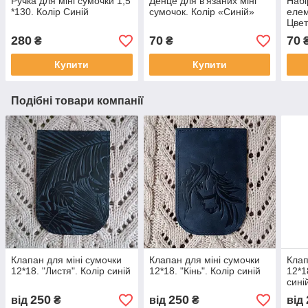
Ручка для міні сумочки 1,5
Денце для в'язаних міні
Набі
*130. Колір Синій
сумочок. Колір «Синій»
елем
Цвет
280
70
70
₴
₴
Купити
Купити
Подібні товари компанії
Клапан для міні сумочки
Клапан для міні сумочки
Клап
12*18. "Листя". Колір синій
12*18. "Кiнь". Колір синій
12*1
сині
250
250
від
₴
від
₴
від