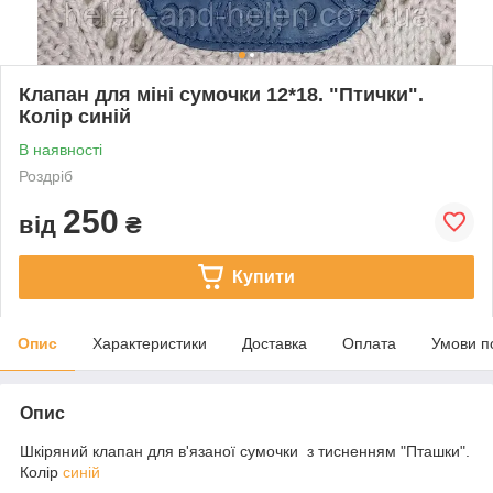
Клапан для міні сумочки 12*18. "Птички".
Колір синій
В наявності
Роздріб
250
від
₴
Купити
Опис
Характеристики
Доставка
Оплата
Умови п
Опис
Шкіряний клапан для в'язаної сумочки з тисненням "Пташки".
Колір
синій