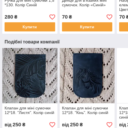
Ручка для міні сумочки 1,5
Денце для в'язаних міні
Набі
*130. Колір Синій
сумочок. Колір «Синій»
елем
Цвет
280
70
70
₴
₴
Купити
Купити
Подібні товари компанії
Клапан для міні сумочки
Клапан для міні сумочки
Клап
12*18. "Листя". Колір синій
12*18. "Кiнь". Колір синій
12*1
сині
250
250
від
₴
від
₴
від