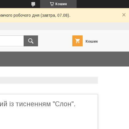
Кошик
ижчого робочого дня (завтра, 07.08).
Кошик
ий із тисненням "Слон".