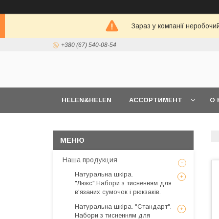
Зараз у компанії неробочи
+380 (67) 540-08-54
HELEN&HELEN
АССОРТИМЕНТ
О 
Наша продукция
Натуральна шкіра.
"Люкс".Набори з тисненням для
в'язаних сумочок і рюкзаків.
Натуральна шкіра. "Стандарт".
Набори з тисненням для