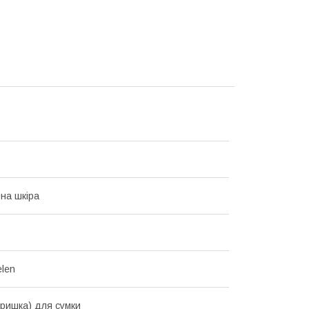
на шкіра
len
кришка) для сумки