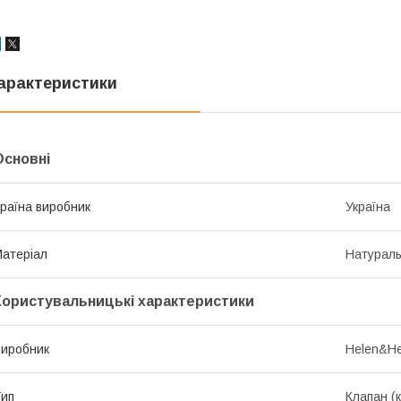
арактеристики
Основні
раїна виробник
Україна
атеріал
Натураль
Користувальницькі характеристики
иробник
Helen&He
ип
Клапан (