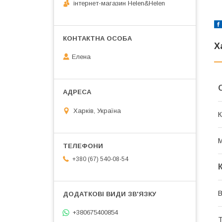
інтернет-магазин Helen&Helen
Х
Елена
Харків, Україна
К
М
+380 (67) 540-08-54
В
+380675400854
Т