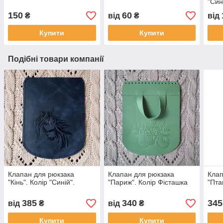
"Син
150
60
₴
від
₴
від
Купити
Купити
Подібні товари компанії
Клапан для рюкзака
Клапан для рюкзака
Клап
"Кiнь". Колір "Синій".
"Париж". Колір Фісташка
"Пта
385
340
345
від
₴
від
₴
Купити
Купити