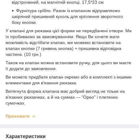
відстрочений, на магнітній кнопці. 17,5*23 см
Фурнітура срібло. Разом із клапаном відправляємо
шкіряний пришивний кухоль для кріплення зворотного
боку кнопки.
У клапані для рюкзака цієї форми не передбачені отвори. Ми
їх пробиваємо за замовчуванням. Якщо Ви хочете мати
можливість відстібати клапан, ми можемо встановити на
клапан кнопки (7 гривень кнопка) + пришивна відповідна
частина. (10 грн.)
Також на клапан можна встановити ручку, для цього ви маєте
її додати до замовлення.
Ви можете придбати клапан окремо або в комплекті з іншими
елементами для в'язання рюкзака.
Витягнута форма клапана має добрий вигляд не тільки на
в'язаних рюкзачках, а й на сумках — "Орео" і плетених
сумочках.
Приховати
Характеристики