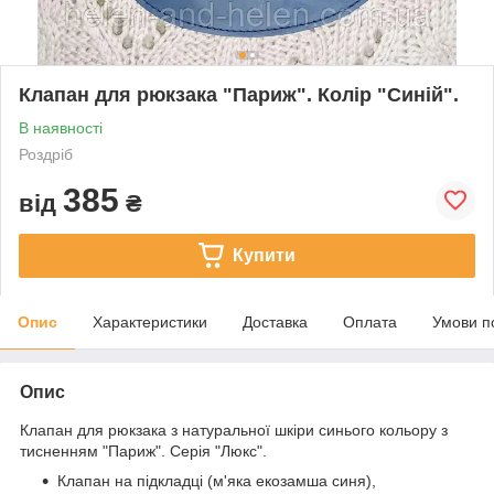
Клапан для рюкзака "Париж". Колір "Синій".
В наявності
Роздріб
385
від
₴
Купити
Опис
Характеристики
Доставка
Оплата
Умови п
Опис
Клапан для рюкзака з натуральної шкіри синього кольору з
тисненням "Париж". Серія "Люкс".
Клапан на підкладці (м'яка екозамша синя),