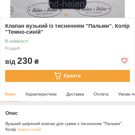
Клапан вузький із тисненням "Пальми". Колір
"Темно-синій"
В наявності
Роздріб
230
від
₴
Купити
Опис
Характеристики
Доставка
Оплата
Умови п
Опис
Вузький шкіряний клапан для сумки з тисненням "Пальми".
Колір
темно-синій