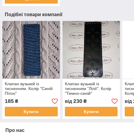
Подібні товари компанії
Клапан вузький із
Клапан вузький із
Клап
тисненням. Колір "Синій
тисненням "Лілії". Колір
тисн
Пітон"
"Темно-синій"
Колі
185
230
₴
від
₴
від
Купити
Купити
Про нас