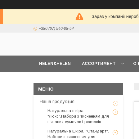
Зараз у компанії неро
+380 (67) 540-08-54
HELEN&HELEN
АССОРТИМЕНТ
О 
Наша продукция
Натуральна шкіра.
"Люкс".Набори з тисненням для
в'язаних сумочок і рюкзаків.
Натуральна шкіра. "Стандарт".
Набори з тисненням для