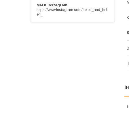
М
Мы в Instagram
https://www.instagram.com/helen_and_hel
en_
К
В
Т
І
Ц