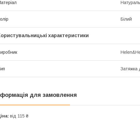
атеріал
Натураль
олір
Білий
Користувальницькі характеристики
иробник
Helen&He
ип
Затяжка 
нформація для замовлення
іна:
від 115 ₴