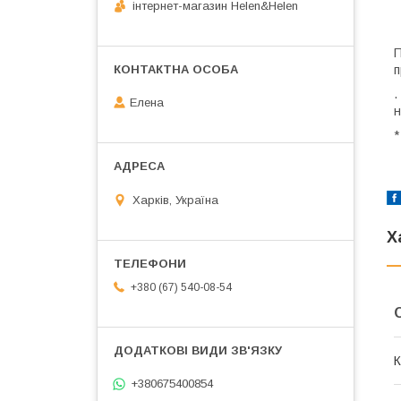
інтернет-магазин Helen&Helen
П
п
.
Елена
н
*
Харків, Україна
Х
+380 (67) 540-08-54
К
+380675400854