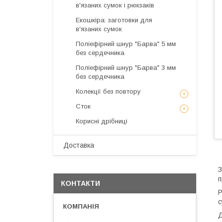
в'язаних сумок і рюкзаків
Екошкіра: заготовки для
в'язаних сумок
Поліефірний шнур "Барва" 5 мм
без сердечника
Поліефірний шнур "Барва" 3 мм
без сердечника
Колекції без повтору
Сток
Корисні дрібниці
Доставка
З
п
КОНТАКТИ
Р
с
Д