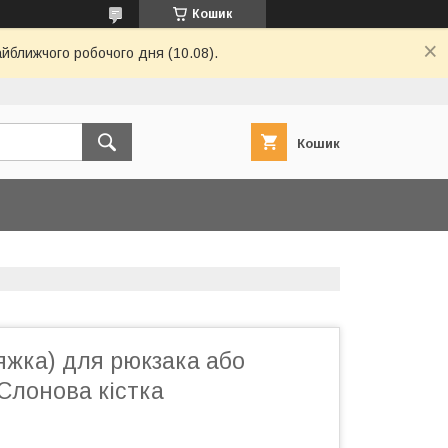
Кошик
айближчого робочого дня (10.08).
Кошик
яжка) для рюкзака або
 Слонова кістка