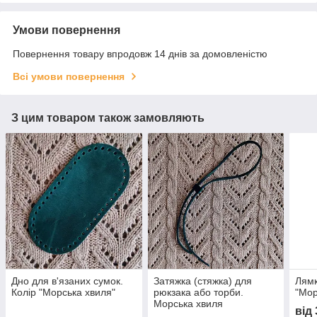
Умови повернення
Повернення товару впродовж 14 днів за домовленістю
Всі умови повернення
З цим товаром також замовляють
Дно для в'язаних сумок.
Затяжка (стяжка) для
Лямк
Колір "Морська хвиля"
рюкзака або торби.
"Мор
Морська хвиля
від