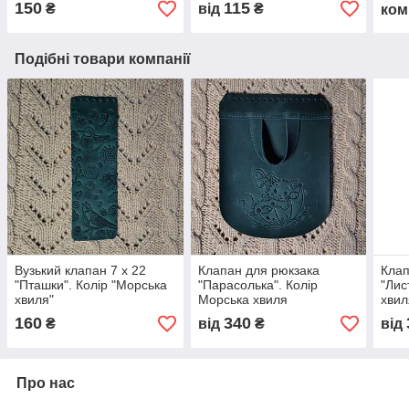
150
115
₴
від
₴
ком
Подібні товари компанії
Вузький клапан 7 х 22
Клапан для рюкзака
Клап
"Пташки". Колір "Морська
"Парасолька". Колір
"Лис
хвиля"
Морська хвиля
хвил
160
340
₴
від
₴
від
Про нас