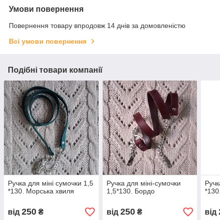
Умови повернення
Повернення товару впродовж 14 днів за домовленістю
Всі умови повернення
Подібні товари компанії
Ручка для міні сумочки 1,5
Ручка для міні-сумочки
Ручк
*130. Морська хвиля
1,5*130. Бордо
*130
250
250
від
₴
від
₴
від