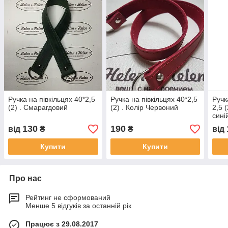
Ручка на півкільцях 40*2,5
Ручка на півкільцях 40*2,5
Ручк
(2) . Смарагдовий
(2) . Колір Червоний
2,5 
синій
130
190
від
₴
₴
від
Купити
Купити
Про нас
Рейтинг не сформований
Менше 5 відгуків за останній рік
Працює з 29.08.2017