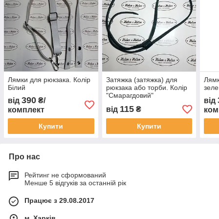
Лямки для рюкзака. Колір
Затяжка (затяжка) для
Лямк
Білий
рюкзака або торби. Колір
зеле
"Смарагдовий"
390
від
₴/
від
115
від
₴
комплект
ком
Купити
Купити
Про нас
Рейтинг не сформований
Менше 5 відгуків за останній рік
Працює з 29.08.2017
м. Харків