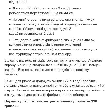
відстрочені.
Довжина 80 (77) см ширина 2 см. Довжина
регулюється перетяжками. Від 80-44 см.
На одній стороні лямки встановлена кнопка, яку ви
можете застебнути за півкільце або пряжу, на інший —
карабін. (У комплекті до лямок йдуть 2
карабіни завширшки 2 см. )
Стандартно колір фурнітури срібло. Однак якщо ви
купуєте лямки окремо від клапана (у клапані
встановлена кнопка срібло), ми можемо поставити для
вас фурнітуру потрібного Вам кольору.
Залежно від того, як майстер звик кріпити лямки до в'язаного
виробу, може ще знадобиться: 2 півкільця на 2,5 й 1 кільце-
карабін. Все це ви також можете придбати в нашому
магазині.
Лямки для рюкзака додадуть закінчений вигляд і зроблять
легшим рюкзак із трикотажної пряжі або рюкзака, , зв'язаний зі
шнура. Також їх можна використовувати на заміну, що вийшли
з ладу лямок для рюкзаків фабричного виробництва.
Під час купівлі окремо — ціна комплекту лямок — 390
гривень