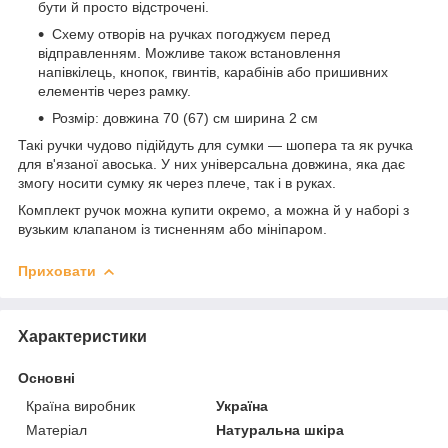
бути й просто відстрочені.
Схему отворів на ручках погоджуєм перед
відправленням. Можливе також встановлення
напівкілець, кнопок, гвинтів, карабінів або пришивних
елементів через рамку.
Розмір: довжина 70 (67) см ширина 2 см
Такі ручки чудово підійдуть для сумки — шопера та як ручка
для в'язаної авоська. У них універсальна довжина, яка дає
змогу носити сумку як через плече, так і в руках.
Комплект ручок можна купити окремо, а можна й у наборі з
вузьким клапаном із тисненням або мініпаром.
Приховати
Характеристики
Основні
Країна виробник
Україна
Матеріал
Натуральна шкіра