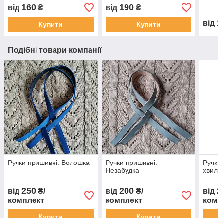
160
190
від
₴
від
₴
від
Купити
Купити
Подібні товари компанії
Ручки пришивні. Волошка
Ручки пришивні.
Ручк
Незабудка
хвил
250
200
від
₴/
від
₴/
від
комплект
комплект
ком
Купити
Купити