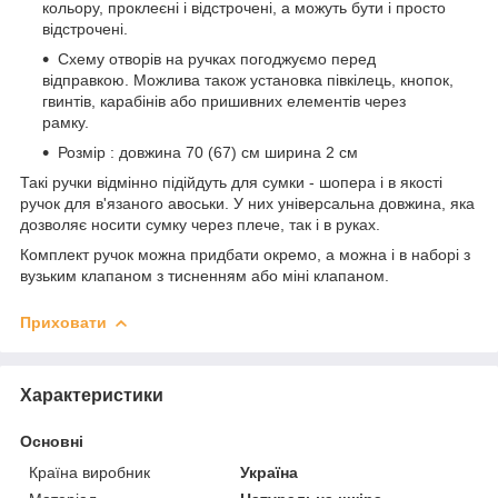
кольору, проклеєні і відстрочені, а можуть бути і просто
відстрочені.
Схему отворів на ручках погоджуємо перед
відправкою. Можлива також установка півкілець, кнопок,
гвинтів, карабінів або пришивних елементів через
рамку.
Розмір : довжина 70 (67) см ширина 2 см
Такі ручки відмінно підійдуть для сумки - шопера і в якості
ручок для в'язаного авоськи. У них універсальна довжина, яка
дозволяє носити сумку через плече, так і в руках.
Комплект ручок можна придбати окремо, а можна і в наборі з
вузьким клапаном з тисненням або міні клапаном.
Приховати
Характеристики
Основні
Країна виробник
Україна