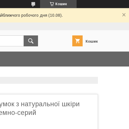
Кошик
айближчого робочого дня (10.08).
Кошик
умок з натуральної шкіри
 Темно-серий