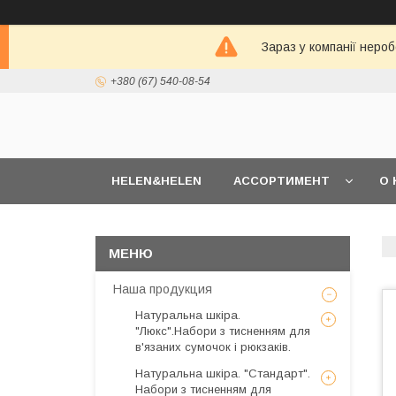
Зараз у компанії неро
+380 (67) 540-08-54
HELEN&HELEN
АССОРТИМЕНТ
О 
Наша продукция
Натуральна шкіра.
"Люкс".Набори з тисненням для
в'язаних сумочок і рюкзаків.
Натуральна шкіра. "Стандарт".
Набори з тисненням для