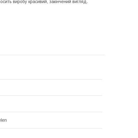
осить виробу красивий, закінчений вигляд.
len