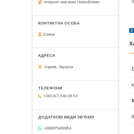
З
інтернет-магазин Helen&Helen
Елена
Х
Харків, Україна
К
+380 (67) 540-08-54
В
+380675400854