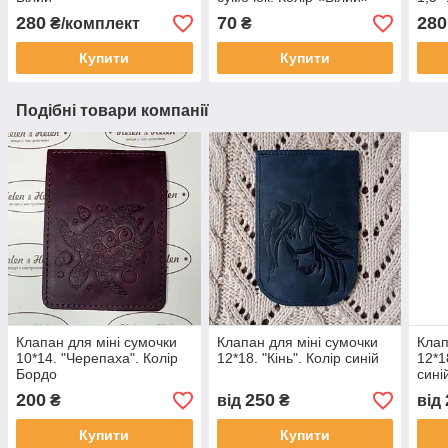
280
70
280
₴/комплект
₴
Купити
Купити
Подібні товари компанії
Клапан для міні сумочки
Клапан для міні сумочки
Клап
10*14. "Черепаха". Колір
12*18. "Кiнь". Колір синій
12*1
Бордо
сині
200
250
₴
від
₴
від
Купити
Купити