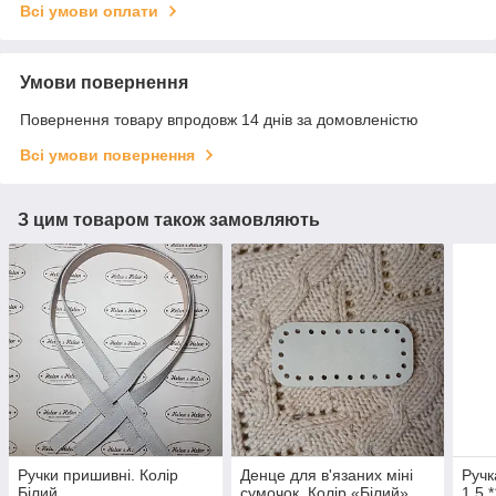
Всі умови оплати
Умови повернення
Повернення товару впродовж 14 днів за домовленістю
Всі умови повернення
З цим товаром також замовляють
Ручки пришивні. Колір
Денце для в'язаних міні
Ручк
Білий
сумочок. Колір «Білий»
1,5 