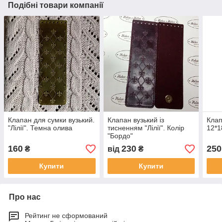
Подібні товари компанії
Клапан для сумки вузький.
Клапан вузький із
Клап
"Лілії". Темна олива
тисненням "Лілії". Колір
12*18
"Бордо"
160
230
250
₴
від
₴
Купити
Купити
Про нас
Рейтинг не сформований