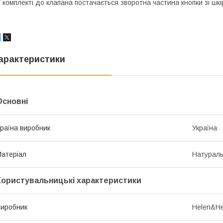
 комплекті до клапана постачається зворотна частина кнопки зі ш
арактеристики
Основні
раїна виробник
Україна
атеріал
Натураль
Користувальницькі характеристики
иробник
Helen&He