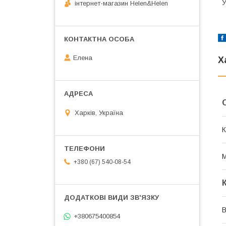
У
інтернет-магазин Helen&Helen
Елена
Х
Харків, Україна
К
М
+380 (67) 540-08-54
В
+380675400854