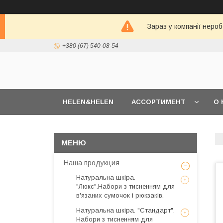
Зараз у компанії неро
+380 (67) 540-08-54
HELEN&HELEN
АССОРТИМЕНТ
О 
Наша продукция
Натуральна шкіра.
"Люкс".Набори з тисненням для
в'язаних сумочок і рюкзаків.
Натуральна шкіра. "Стандарт".
Набори з тисненням для