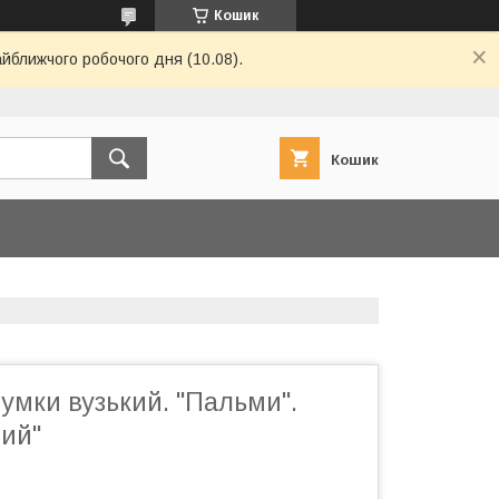
Кошик
айближчого робочого дня (10.08).
Кошик
умки вузький. "Пальми".
ний"