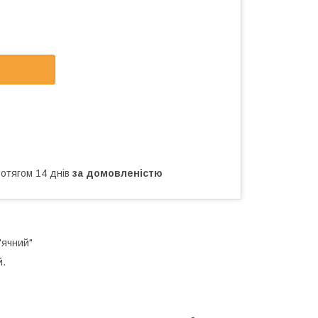
ротягом 14 днів
за домовленістю
'ячний"
й.