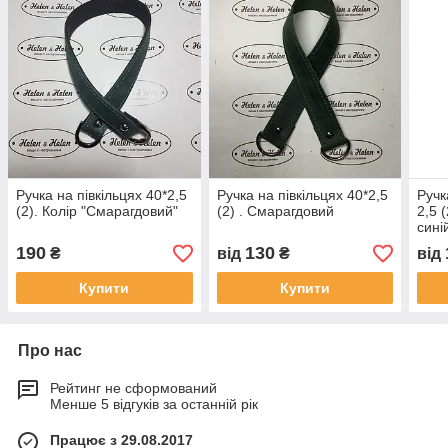
Ручка на півкільцях 40*2,5
Ручка на півкільцях 40*2,5
Ручк
(2). Колір "Смарагдовий"
(2) . Смарагдовий
2,5 
синій
190
130
₴
від
₴
від
Купити
Купити
Про нас
Рейтинг не сформований
Менше 5 відгуків за останній рік
Працює з 29.08.2017