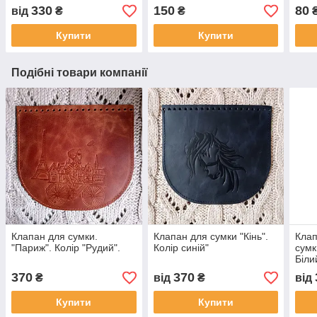
330
150
80
від
₴
₴
Купити
Купити
Подібні товари компанії
Клапан для сумки.
Клапан для сумки "Кiнь".
Клап
"Париж". Колір "Рудий".
Колір синій"
сумк
Біли
370
370
₴
від
₴
від
Купити
Купити