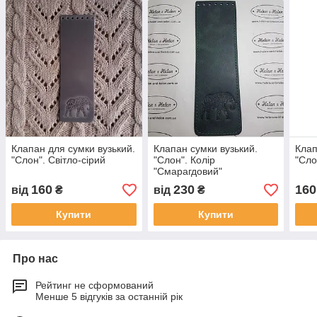
Клапан для сумки вузький.
Клапан сумки вузький.
Клап
"Слон". Світло-сірий
"Слон". Колір
"Сло
"Смарагдовий"
160
230
160
від
₴
від
₴
Купити
Купити
Про нас
Рейтинг не сформований
Менше 5 відгуків за останній рік