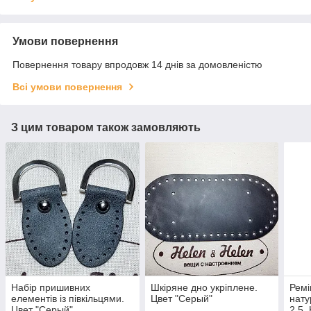
Умови повернення
Повернення товару впродовж 14 днів за домовленістю
Всі умови повернення
З цим товаром також замовляють
Набір пришивних
Шкіряне дно укріплене.
Ремі
елементів із півкільцями.
Цвет "Серый"
нату
Цвет "Серый"
2,5.