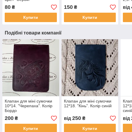
80
150
₴
₴
від
Купити
Купити
Подібні товари компанії
Клапан для міні сумочки
Клапан для міні сумочки
Клап
10*14. "Черепаха". Колір
12*18. "Кiнь". Колір синій
12*1
Бордо
сині
200
250
₴
від
₴
від
Купити
Купити