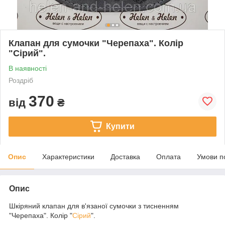
Клапан для сумочки "Черепаха". Колір
"Сірий".
В наявності
Роздріб
370
від
₴
Купити
Опис
Характеристики
Доставка
Оплата
Умови п
Опис
Шкіряний клапан для в'язаної сумочки з тисненням
"Черепаха". Колір "
Сірий
".