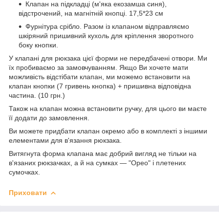
Клапан на підкладці (м'яка екозамша синя),
відстрочений, на магнітній кнопці. 17,5*23 см
Фурнітура срібло. Разом із клапаном відправляємо
шкіряний пришивний кухоль для кріплення зворотного
боку кнопки.
У клапані для рюкзака цієї форми не передбачені отвори. Ми
їх пробиваємо за замовчуванням. Якщо Ви хочете мати
можливість відстібати клапан, ми можемо встановити на
клапан кнопки (7 гривень кнопка) + пришивна відповідна
частина. (10 грн.)
Також на клапан можна встановити ручку, для цього ви маєте
її додати до замовлення.
Ви можете придбати клапан окремо або в комплекті з іншими
елементами для в'язання рюкзака.
Витягнута форма клапана має добрий вигляд не тільки на
в'язаних рюкзачках, а й на сумках — "Орео" і плетених
сумочках.
Приховати