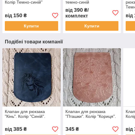
Колір Темно-синій"
темно-синій
рюкз
Темн
390
від
₴/
150
від
₴
від
комплект
Купити
Купити
Подібні товари компанії
Клапан для рюкзака
Клапан для рюкзака
Клап
"Кiнь". Колір "Синій".
"Пташки". Колір "Кориця".
Колі
385
345
від
₴
₴
від