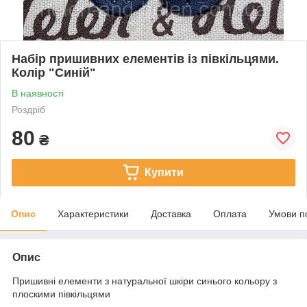
Набір пришивних елементів із півкільцями.
Колір "Синій"
В наявності
Роздріб
80
₴
Купити
Опис
Характеристики
Доставка
Оплата
Умови п
Опис
Пришивні елементи з натуральної шкіри синього кольору з
плоскими півкільцями