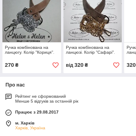
Ручка комбінована на
Ручка комбінована на
Ручк
ланцюгу. Колір "Кориця".
ланцюзі. Колір "Сафарі".
ланц
270
320
320
₴
від
₴
Про нас
Рейтинг не сформований
Менше 5 відгуків за останній рік
Працює з 29.08.2017
м. Харків
Харків, Україна