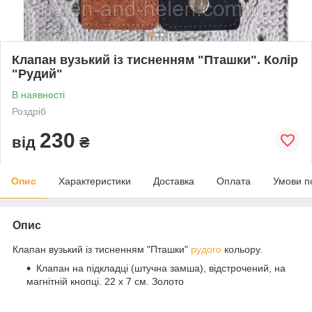
Клапан вузький із тисненням "Пташки". Колір
"Рудий"
В наявності
Роздріб
230
від
₴
Опис
Характеристики
Доставка
Оплата
Умови п
Опис
Клапан вузький із тисненням "Пташки"
рудого
кольору.
Клапан на підкладці (штучна замша), відстрочений, на
магнітній кнопці. 22 х 7 см. Золото