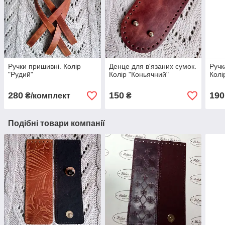
Ручки пришивні. Колір
Денце для в'язаних сумок.
Ручк
"Рудий"
Колір "Коньячний"
Колі
280
150
190
₴/комплект
₴
Подібні товари компанії