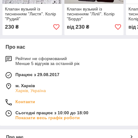
Клапан вузький із
Клапан вузький із
Клап
тисненням "Листя". Колір
тисненням "Лілії". Колір
тисн
"Рудий"
"Бордо"
Колі
230
230
₴
від
₴
від
Про нас
Рейтинг не сформований
Менше 5 відгуків за останній рік
Працює з 29.08.2017
м. Харків
Харків, Україна
Контакти
Сьогодні працює з 10:00 до 18:00
Показати весь графік роботи
Про нас