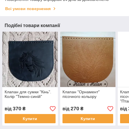
Всі умови повернення
Подібні товари компанії
Клапан для сумки "Кiнь".
Клапан "Орнамент"
Клап
Колір "Темно-синій"
пісочного кольору
пісо
"Пта
370
270
від
₴
від
₴
від
Купити
Купити