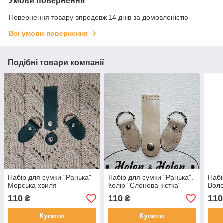
Умови повернення
Повернення товару впродовж 14 днів за домовленістю
Всі умови повернення
Подібні товари компанії
Набір для сумки "Ранька"
Набір для сумки "Ранька".
Набі
Морська хвиля
Колір "Слонова кістка"
Вол
110
110
110
₴
₴
Купити
Купити