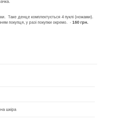
ачка.
ки. Таке денце комплектується 4 пуклі (ножами).
ням покупця, у разі покупки окремо. -
160 грн.
на шкіра