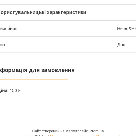
Користувальницькі характеристики
иробник
Helen&He
ип
Дно
нформація для замовлення
іна:
150 ₴
Сайт створений на маркетплейсі
Prom.ua