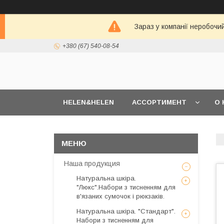
Зараз у компанії неробочи
+380 (67) 540-08-54
HELEN&HELEN
АССОРТИМЕНТ
О 
Наша продукция
Натуральна шкіра.
"Люкс".Набори з тисненням для
в'язаних сумочок і рюкзаків.
Натуральна шкіра. "Стандарт".
Набори з тисненням для