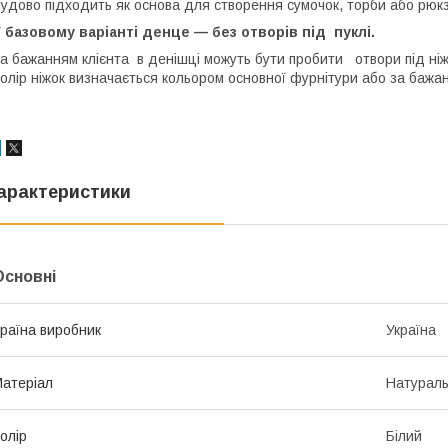
удово підходить як основа для створення сумочок, торби або рюкз
 базовому варіанті денце — без отворів під пуклі.
а бажанням клієнта в денішці можуть бути пробити отвори під ніж
олір ніжок визначається кольором основної фурнітури або за бажан
арактеристики
Основні
раїна виробник
Україна
атеріал
Натураль
олір
Білий