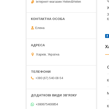
Ч
інтернет-магазин Helen&Helen
У
З
К
Елена
Х
Харків, Україна
+380 (67) 540-08-54
К
М
+380675400854
К