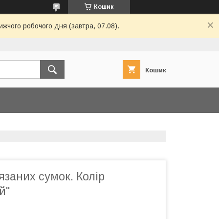
Кошик
ижчого робочого дня (завтра, 07.08).
Кошик
язаних сумок. Колір
й"