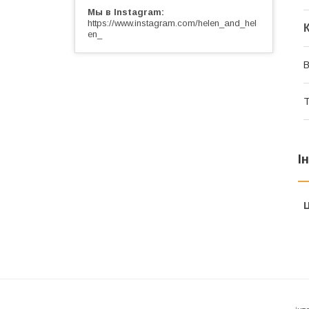
Мы в Instagram
https://www.instagram.com/helen_and_hel
en_
В
Т
І
Ц