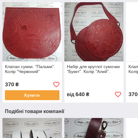
Клапан сумки. "Пальми".
Набір для круглої сумочки
Клап
Колір "Червоний"
"Букет". Колір "Алий".
Колі
370
₴
640
370
від
₴
Купити
Подібні товари компанії