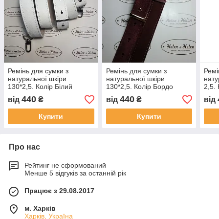
Ремінь для сумки з
Ремінь для сумки з
Ремі
натуральної шкіри
натуральної шкіри
нату
130*2,5. Колір Білий
130*2,5. Колір Бордо
2,5.
440
440
від
₴
від
₴
від
Купити
Купити
Про нас
Рейтинг не сформований
Менше 5 відгуків за останній рік
Працює з 29.08.2017
м. Харків
Харків, Україна