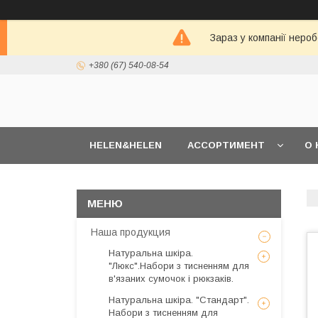
Зараз у компанії неро
+380 (67) 540-08-54
HELEN&HELEN
АССОРТИМЕНТ
О 
Наша продукция
Натуральна шкіра.
"Люкс".Набори з тисненням для
в'язаних сумочок і рюкзаків.
Натуральна шкіра. "Стандарт".
Набори з тисненням для