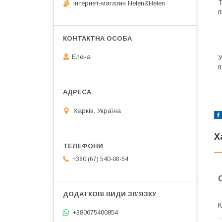
Т
інтернет-магазин Helen&Helen
п
Елена
У
в
Харків, Україна
Х
+380 (67) 540-08-54
К
+380675400854