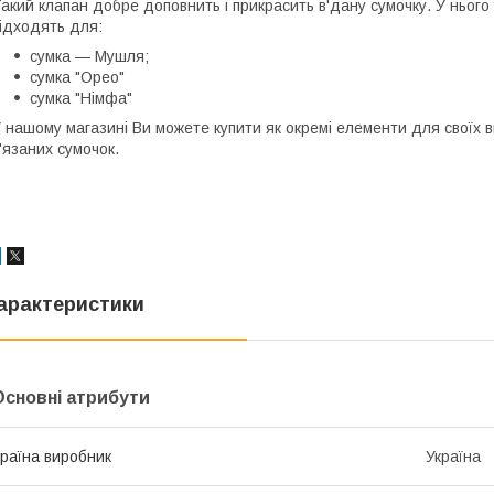
акий клапан добре доповнить і прикрасить в'дану сумочку. У нього 
ідходять для:
сумка — Мушля;
сумка "Орео"
сумка "Німфа"
 нашому магазині Ви можете купити як окремі елементи для своїх ви
'язаних сумочок.
арактеристики
Основні атрибути
раїна виробник
Україна