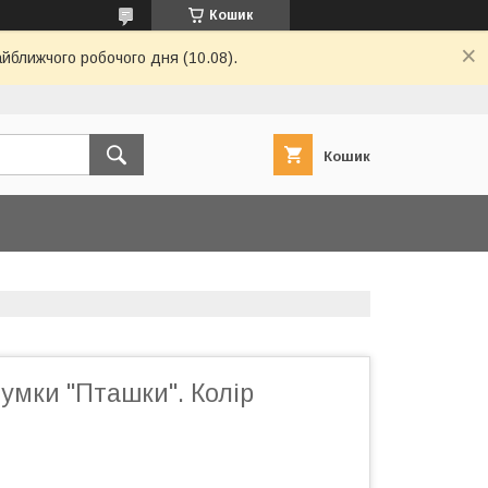
Кошик
айближчого робочого дня (10.08).
Кошик
умки "Пташки". Колір