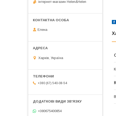
інтернет-магазин Helen&Helen
Елена
Х
Харків, Україна
К
+380 (67) 540-08-54
В
+380675400854