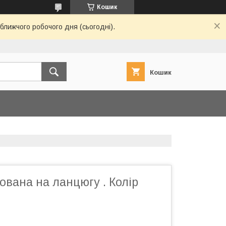
Кошик
ближчого робочого дня (сьогодні).
Кошик
ована на ланцюгу . Колір