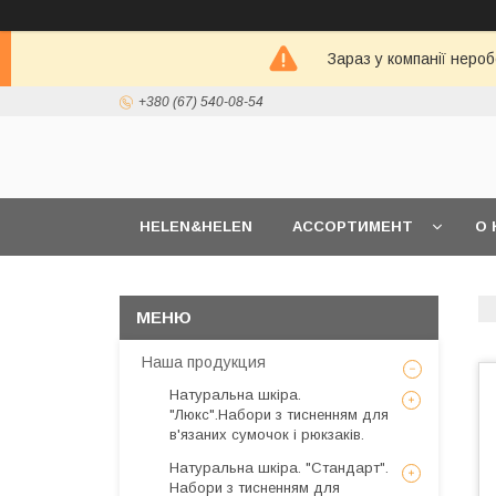
Зараз у компанії неро
+380 (67) 540-08-54
HELEN&HELEN
АССОРТИМЕНТ
О 
Наша продукция
Натуральна шкіра.
"Люкс".Набори з тисненням для
в'язаних сумочок і рюкзаків.
Натуральна шкіра. "Стандарт".
Набори з тисненням для