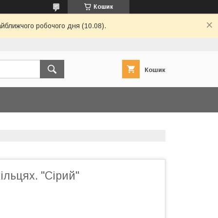
Кошик
айближчого робочого дня (10.08).
Кошик
ільцях. "Сірий"