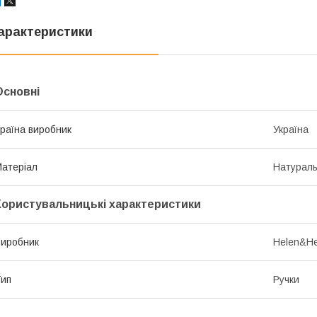
арактеристики
Основні
раїна виробник
Україна
атеріал
Натураль
Користувальницькі характеристики
иробник
Helen&He
ип
Ручки