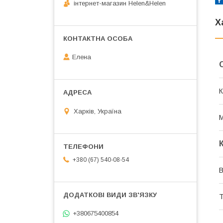
інтернет-магазин Helen&Helen
Х
Елена
К
Харків, Україна
М
+380 (67) 540-08-54
В
Т
+380675400854