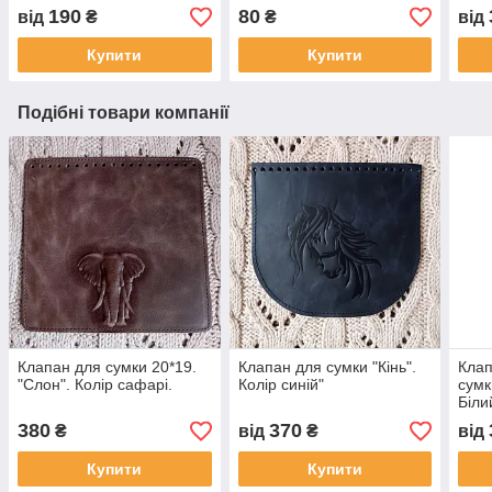
190
80
від
₴
₴
від
Купити
Купити
Подібні товари компанії
Клапан для сумки 20*19.
Клапан для сумки "Кiнь".
Клап
"Слон". Колір сафарі.
Колір синій"
сумк
Біли
380
370
₴
від
₴
від
Купити
Купити