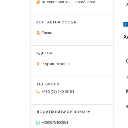
інтернет-магазин Helen&Helen
З
Елена
Х
Харків, Україна
К
+380 (67) 540-08-54
В
+380675400854