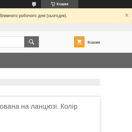
Кошик
ближчого робочого дня (сьогодні).
Кошик
ована на ланцюзі. Колір